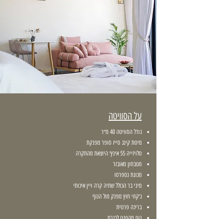
על הסוויטה
גודל הסוויטה 40 מ״ר
מיטת קינג סייז סופר מפנקת
טלויזייה 55 אינץ׳ היוצאת מהתקרה
מטבחון מאובזר
מכונת נספרסו
מיני בר הכולל שתיה קרה ויין איכותי
ג׳קוזי חוץ מפנק מול הנוף
בריכה פרטית
נוף מהפנט לכנרת